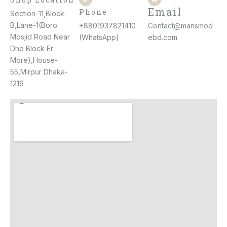
Email
Phone
Section-11,Block-
B,Lane-1(Boro
+8801937821410
Contact@mansmod
Mosjid Road Near
(WhatsApp)
ebd.com
Dho Block Er
More),House-
55,Mirpur Dhaka-
1216