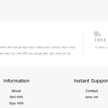
FREE
যা থাকলে কিংবা এক্সচেঞ্জ করতে চাইলে আমাদের সাথে যোগাযোগ করবেন আমরা
যে কোনো ১০০
ন করতে হবে ৭ দিন উর্তীর্ণ হলে এক্সচেঞ্জ সুবিধা গ্রহণ যোগ্য হবে না)
Information
Instant Suppor
About
Contact
রিটার্ন পলিসি
গ্রাহক সেবা
রিফান্ড পলিসি