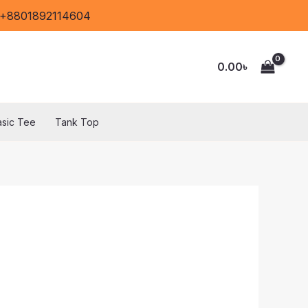
: +8801892114604
0.00
৳
asic Tee
Tank Top