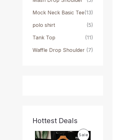
Mash Drop Shoulder
(5)
Mock Neck Basic Tee
(13)
polo shirt
(5)
Tank Top
(11)
Waffle Drop Shoulder
(7)
Hottest Deals
O
C
P
Sale
r
u