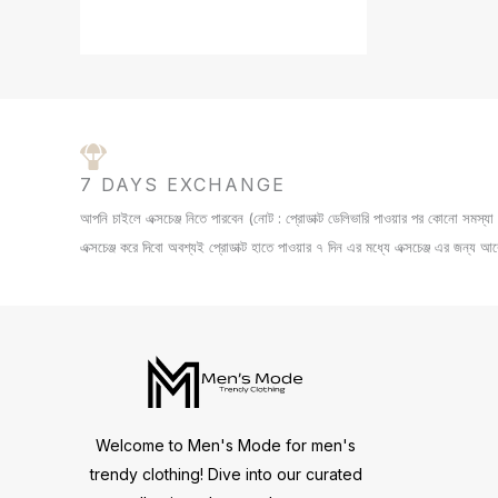
5
.
0
0
S
.
0
0
৳
A
0
৳
.
L
.
E
7 DAYS EXCHANGE
আপনি চাইলে এক্সচেঞ্জ নিতে পারবেন (নোট : প্রোডাক্ট ডেলিভারি পাওয়ার পর কোনো সমস্
এক্সচেঞ্জ করে দিবো অবশ্যই প্রোডাক্ট হাতে পাওয়ার ৭ দিন এর মধ্যে এক্সচেঞ্জ এর জন্য আবেদ
Welcome to Men's Mode for men's
trendy clothing! Dive into our curated