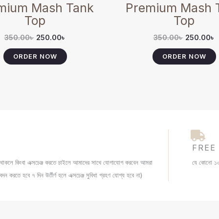
product
mium Mash Tank
Premium Mash 
page
Top
Top
350.00
৳
250.00
৳
350.00
৳
250.00
৳
ORDER NOW
ORDER NOW
FREE
যা থাকলে কিংবা এক্সচেঞ্জ করতে চাইলে আমাদের সাথে যোগাযোগ করবেন আমরা
যে কোনো ১০০
ন করতে হবে ৭ দিন উর্তীর্ণ হলে এক্সচেঞ্জ সুবিধা গ্রহণ যোগ্য হবে না)