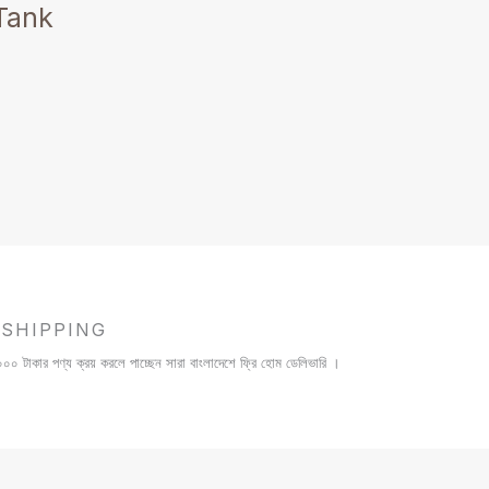
product
Tank
page
 SHIPPING
০ টাকার পণ্য ক্রয় করলে পাচ্ছেন সারা বাংলাদেশে ফ্রি হোম ডেলিভারি ।