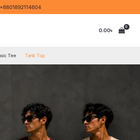
: +8801892114604
0.00
৳
asic Tee
Tank Top